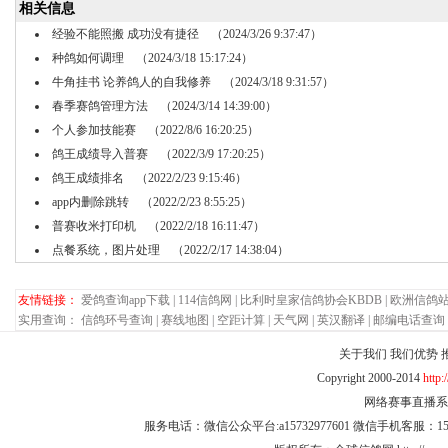
相关信息
经验不能照搬 成功没有捷径
（2024/3/26 9:37:47）
种鸽如何调理
（2024/3/18 15:17:24）
牛角挂书 论养鸽人的自我修养
（2024/3/18 9:31:57）
春季赛鸽管理方法
（2024/3/14 14:39:00）
个人参加技能赛
（2022/8/6 16:20:25）
鸽王成绩导入普赛
（2022/3/9 17:20:25）
鸽王成绩排名
（2022/2/23 9:15:46）
app内删除跳转
（2022/2/23 8:55:25）
普赛收米打印机
（2022/2/18 16:11:47）
点餐系统，图片处理
（2022/2/17 14:38:04）
友情链接：
爱鸽查询app下载
|
114信鸽网
|
比利时皇家信鸽协会KBDB
|
欧洲信鸽
实用查询：
信鸽环号查询
|
赛线地图
|
空距计算
|
天气网
|
英汉翻译
|
邮编电话查询
关于我们
我们优势
Copyright 2000-2014
http
网络赛事直播系统 
服务电话：微信公众平台:a15732977601 微信手机客服：15732