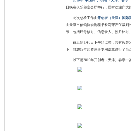
2019年“中国杯”开创者（天津）春
日晚在俱乐部宴会厅举行，届时欢迎广大
此次总检工作由
开创者（天津）国际
由天津市信鸽协会副秘书长马守严任裁判
节，包括环号核对、信息录入、照片比对
截止到1月6日下午14点整，共有92舍
下，对2019年比赛注册专用滚章进行了当
以下是2019年开创者（天津）春季一