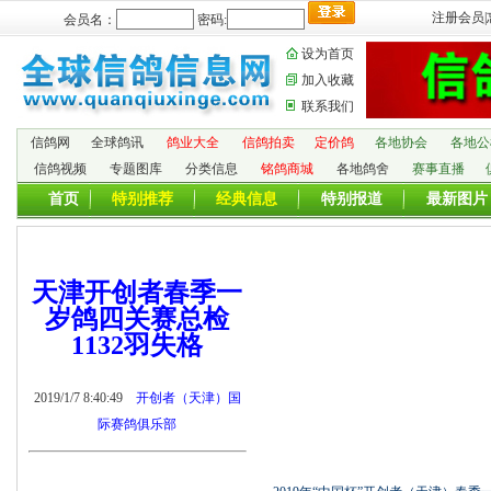
注册会员
|
会员名：
密码:
设为首页
加入收藏
联系我们
信鸽网
全球鸽讯
鸽业大全
信鸽拍卖
定价鸽
各地协会
各地公
信鸽视频
专题图库
分类信息
铭鸽商城
各地鸽舍
赛事直播
首页
特别推荐
经典信息
特别报道
最新图片
天津开创者春季一
岁鸽四关赛总检
1132羽失格
2019/1/7 8:40:49
开创者（天津）国
际赛鸽俱乐部