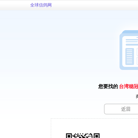
全球信鸽网