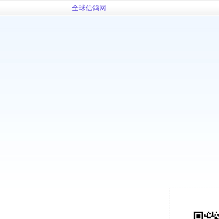
全球信鸽网