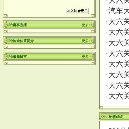
·
大六关
·
汽车大
·
大六关
赛事直播
更多>>
·
大六关
·
大六关
协会位置简介
更多>>
·
大六关
最新留言
更多>>
·
大六关
·
大六关
·
大六关
·
大六关
比赛成绩