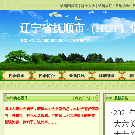
信鸽网首页
|
鸽业大全
|
铭鸽展厅
|
各地协会
|
辽宁省抚顺市（HCT）
http://fshct.quanqiuxinge.com
收藏本站
协会首页
协会简介
最新快讯
比赛规章
赛
协会圈子
信息发布入口>>
最新公告
请加入我协会圈子，获得本协会最新信息，本协会有任何动
·
202
向，将在第一时间发送给您。同时呆以和其他圈子的鸽友一
·
大六关
起谈比赛、谈鸽子、谈鸽事。。。