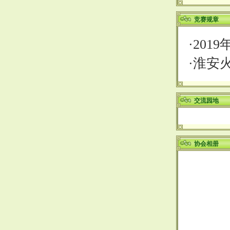
竞赛规章
·
201
·
淮安
交流园地
协会相册