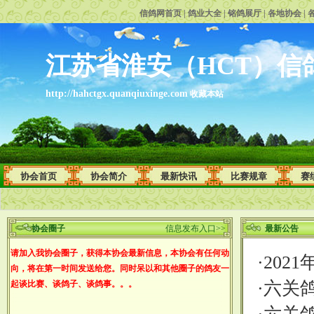
信鸽网首页
|
鸽业大全
|
铭鸽展厅
|
各地协会
|
江苏省淮安（HCT）信
http://hahctgx.quanqiuxinge.com
收藏本站
协会首页
协会简介
最新快讯
比赛规章
赛
协会圈子
信息发布入口>>
最新公告
请加入我协会圈子，获得本协会最新信息，本协会有任何动
·
202
向，将在第一时间发送给您。同时呆以和其他圈子的鸽友一
·
六关鸽
起谈比赛、谈鸽子、谈鸽事。。。