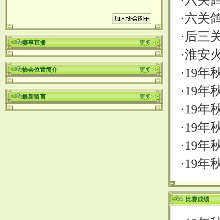
·
六关鸽
·
六关鸽
·
后三
赛事直播
更多>>
·
淮安
·
19年
协会位置简介
更多>>
·
19年
最新留言
更多>>
·
19年
·
19年
·
19年
·
19年
比赛成绩