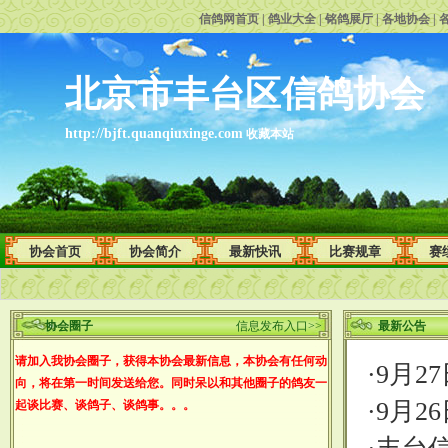
信鸽网首页
|
鸽业大全
|
铭鸽展厅
|
各地协会
|
北京市丰台区信鸽协会
http://bjft.quanqiuxinge.com
收藏本站
协会首页
协会简介
最新快讯
比赛规章
赛
协会圈子
信息发布入口>>
最新公告
请加入我协会圈子，获得本协会最新信息，本协会有任何动
·
9月2
向，将在第一时间发送给您。同时呆以和其他圈子的鸽友一
·
9月2
起谈比赛、谈鸽子、谈鸽事。。。