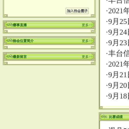
·
丰台信
·
202
·
9月2
赛事直播
更多>>
·
9月2
·
9月2
协会位置简介
更多>>
·
丰台
最新留言
更多>>
·
202
·
9月2
·
9月2
·
9月1
比赛成绩