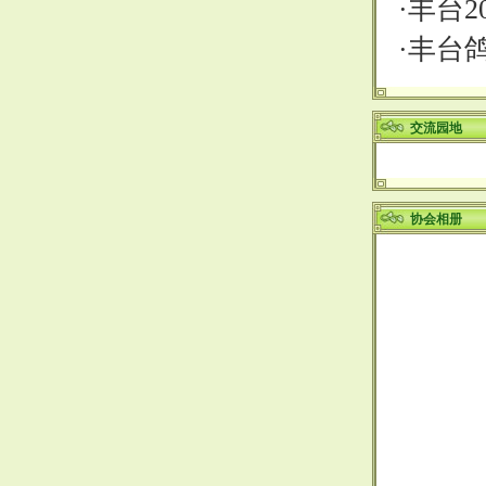
·
丰台2
·
丰台鸽
交流园地
协会相册