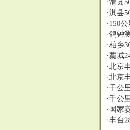
·
滑县5
·
淇县5
·
150
·
鸽钟
·
柏乡3
·
藁城2
·
北京
·
北京
·
千公
·
千公
·
国家赛
·
丰台2