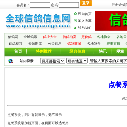
注册会员
|
会员名：
密码:
设为首页
加入收藏
联系我们
信鸽网
全球鸽讯
鸽业大全
信鸽拍卖
定价鸽
各地协会
各地公
信鸽视频
专题图库
分类信息
铭鸽商城
各地鸽舍
赛事直播
首页
特别推荐
经典信息
快讯
规章
站内搜索
点餐
202
点餐系统，图片有就显示，无不显示
点餐系统增加新页面，在页面可以选餐桌