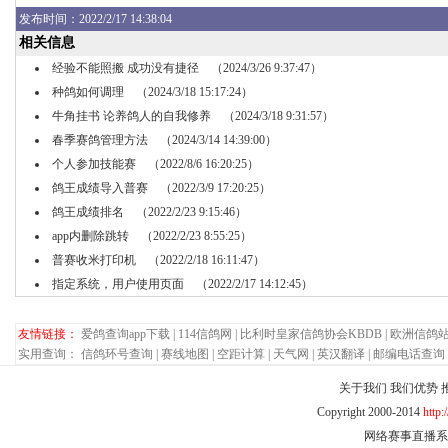
发布
时间：2022/2/17 14:38:04
相关信息
经验不能照搬 成功没有捷径
（2024/3/26 9:37:47）
种鸽如何调理
（2024/3/18 15:17:24）
牛角挂书 论养鸽人的自我修养
（2024/3/18 9:31:57）
春季赛鸽管理方法
（2024/3/14 14:39:00）
个人参加技能赛
（2022/8/6 16:20:25）
鸽王成绩导入普赛
（2022/3/9 17:20:25）
鸽王成绩排名
（2022/2/23 9:15:46）
app内删除跳转
（2022/2/23 8:55:25）
普赛收米打印机
（2022/2/18 16:11:47）
指定系统，用户使用页面
（2022/2/17 14:12:45）
友情链接：
爱鸽查询app下载
|
114信鸽网
|
比利时皇家信鸽协会KBDB
|
欧洲信鸽
实用查询：
信鸽环号查询
|
赛线地图
|
空距计算
|
天气网
|
英汉翻译
|
邮编电话查询
关于我们
我们优势
Copyright 2000-2014
http
网络赛事直播系统 