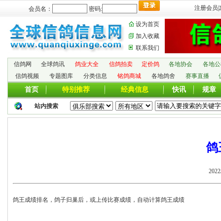
注册会员
|
会员名：
密码:
设为首页
加入收藏
联系我们
信鸽网
全球鸽讯
鸽业大全
信鸽拍卖
定价鸽
各地协会
各地公
信鸽视频
专题图库
分类信息
铭鸽商城
各地鸽舍
赛事直播
首页
特别推荐
经典信息
快讯
规章
站内搜索
鸽
2022
鸽王成绩排名，鸽子归巢后，或上传比赛成绩，自动计算鸽王成绩