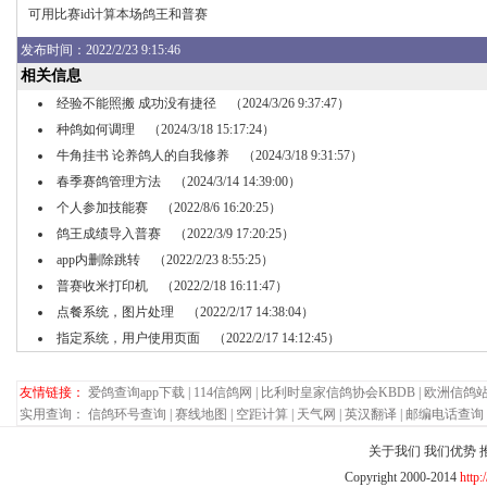
可用比赛id计算本场鸽王和普赛
发布
时间：2022/2/23 9:15:46
相关信息
经验不能照搬 成功没有捷径
（2024/3/26 9:37:47）
种鸽如何调理
（2024/3/18 15:17:24）
牛角挂书 论养鸽人的自我修养
（2024/3/18 9:31:57）
春季赛鸽管理方法
（2024/3/14 14:39:00）
个人参加技能赛
（2022/8/6 16:20:25）
鸽王成绩导入普赛
（2022/3/9 17:20:25）
app内删除跳转
（2022/2/23 8:55:25）
普赛收米打印机
（2022/2/18 16:11:47）
点餐系统，图片处理
（2022/2/17 14:38:04）
指定系统，用户使用页面
（2022/2/17 14:12:45）
友情链接：
爱鸽查询app下载
|
114信鸽网
|
比利时皇家信鸽协会KBDB
|
欧洲信鸽
实用查询：
信鸽环号查询
|
赛线地图
|
空距计算
|
天气网
|
英汉翻译
|
邮编电话查询
关于我们
我们优势
Copyright 2000-2014
http