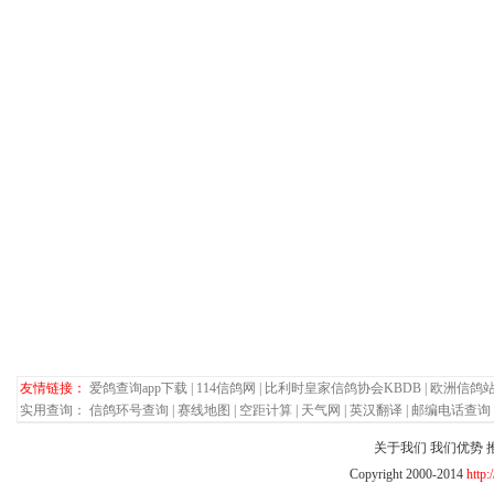
友情链接：
爱鸽查询app下载
|
114信鸽网
|
比利时皇家信鸽协会KBDB
|
欧洲信鸽
实用查询：
信鸽环号查询
|
赛线地图
|
空距计算
|
天气网
|
英汉翻译
|
邮编电话查询
关于我们
我们优势
Copyright 2000-2014
http