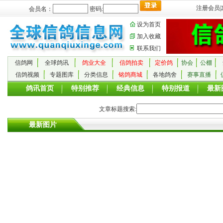
注册会员
|
会员名：
密码:
设为首页
加入收藏
联系我们
信鸽网
全球鸽讯
鸽业大全
信鸽拍卖
定价鸽
协会
公棚
信鸽视频
专题图库
分类信息
铭鸽商城
各地鸽舍
赛事直播
鸽讯首页
特别推荐
经典信息
特别报道
最新
文章标题搜索:
最新图片