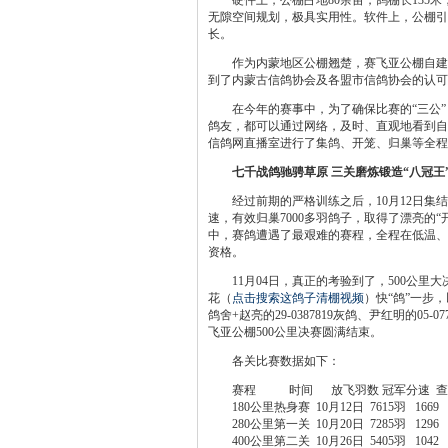
硬件上，公棚占地80余亩，鸽棚长135米，
无隙空间规划，极具实用性。软件上，公棚引
长。
作为内蒙地区公棚翘楚，赛飞亚公棚自建棚以
到了内蒙古信鸽协会及各盟市信鸽协会的认可
在今年的赛事中，为了确保比赛的“三公”，
鸽友，都可以通过网络，及时、直观地看到自
信鸽网直播室进行了集鸽、开笼、归巢等全程
七千战鸽驰骋草原 三关磨炼锻造“八冠王
经过前期的严格训练之后，10月12日集结7
速，有效归巢7000多羽鸽子，取得了漂亮的“
中，赛鸽遭遇了最艰难的赛程，全程在低温、逆
资格。
11月04日，真正的考验到了，500公里大决战
花（
点击搜索这鸽子清棚视频
）快“鸽”一步
鸽舍+赵亮的29-0387819灰鸽、尹红明的
飞亚公棚500公里决赛圆满结束。
各关比赛数据如下：
赛程 时间 放飞羽数 冠军分速 查
180公里热身赛 10月12日 7615羽 166
280公里第一关 10月20日 7285羽 129
400公里第二关 10月26日 5405羽 104