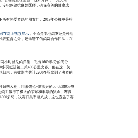
赛鸽。公棚前置瞭望台，视野开阔，一览无余，
，专职保健抗疫兽医师，确保赛鸽的健康成
有热爱赛鸽的朋友们。2019年公棚更是得
全部在网上视频展示
，不论是本地鸽友还是外地
代表监督之外，还邀请了信鸽网合作团队，在
小时就见鸽归巢，飞出1669米/分的高分
00多羽挺进第二关400公里比赛。但在这一关
归来，有效期内共计2200多羽拿到了决赛的
来入棚，翔缘鸽苑+陈洪兴的05-0938959灰
业，为鸽主赢得了极大的荣耀和丰厚的奖金。赛淼
到了1800多羽，决赛归巢率超八成，这也宣告了赛