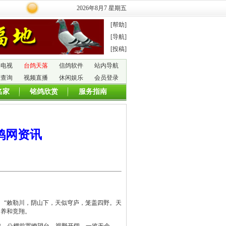
2026年8月7 星期五
[帮助]
[导航]
[投稿]
络电视
台鸽天落
信鸽软件
站内导航
图查询
视频直播
休闲娱乐
会员登录
名家
铭鸽欣赏
服务指南
鸽网资讯
。“敕勒川，阴山下，天似穹庐，笼盖四野。天
饲养和竞翔。