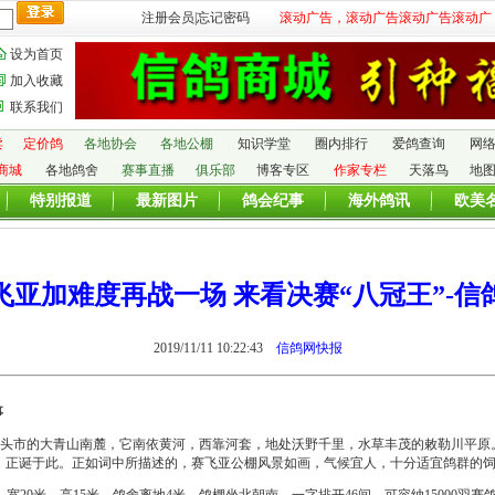
注册会员
|
忘记密码
滚动广告，滚动广告滚动广告滚动广
设为首页
加入收藏
联系我们
卖
定价鸽
各地协会
各地公棚
知识学堂
圈内排行
爱鸽查询
网
商城
各地鸽舍
赛事直播
俱乐部
博客专区
作家专栏
天落鸟
地
特别报道
最新图片
鸽会纪事
海外鸽讯
欧美
飞亚加难度再战一场 来看决赛“八冠王”-信
2019/11/11 10:22:43
信鸽网快报
事
头市的大青山南麓，它南依黄河，西靠河套，地处沃野千里，水草丰茂的敕勒川平原
，正诞于此。正如词中所描述的，赛飞亚公棚风景如画，气候宜人，十分适宜鸽群的