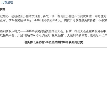
4
比赛成绩
参赛
雄心，纷纷建言公棚增加难度，再战一场！赛飞亚公棚也不负鸽友所望，同时也为
亚军、季军各奖励2000元，4-100名各奖励1000元。鸽友们可以自愿免费参赛，不参
的欢乐时光——2019年获奖鸽颁奖暨拍卖大会。目前，拍卖大会正在紧张筹备中
线拍鸽平台，开启“现场与网络同步拍卖+视频直播”，无法到场的鸽友，也能足不出
包头赛飞亚公棚500公里决赛前10名获奖鸽欣赏