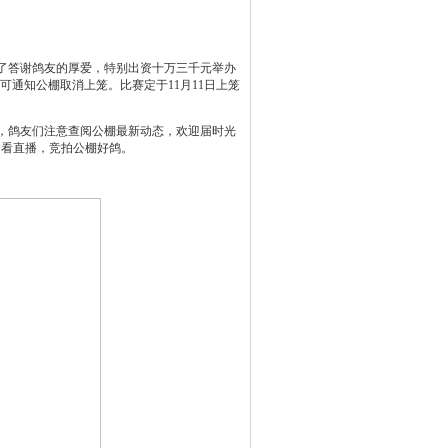
了答谢鸽友的厚爱，特别出资十万三千元举办
加可通知公棚取消上笼。比赛定于11月11日上笼
，鸽友们注意查阅公棚最新动态，欢迎届时光
户看直播，竞拍公棚好鸽。