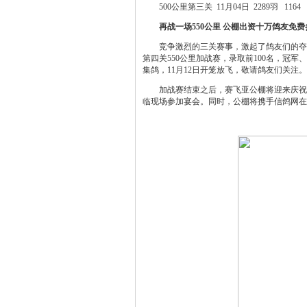
500公里第三关 11月04日 2289羽 116
再战一场550公里 公棚出资十万鸽友免费
竞争激烈的三关赛事，激起了鸽友们的夺冠
第四关550公里加战赛，录取前100名，冠军、
集鸽，11月12日开笼放飞，敬请鸽友们关注。
加战赛结束之后，赛飞亚公棚将迎来庆祝胜利
临现场参加宴会。同时，公棚将携手信鸽网在