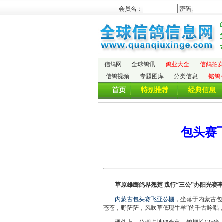
会员名：
密码:
信鸽网
全球鸽讯
鸽业大全
信鸽拍
信鸽视频
专题图库
分类信息
铭鸽
首页
特别推荐
经典信息
包头赛
草原雄鹰鸽界翘楚 践行“三公”办阳光赛
内蒙古包头赛飞亚公棚
，坐落于内蒙古包
苍苍，野茫茫，风吹草低现牛羊”的千古吟唱