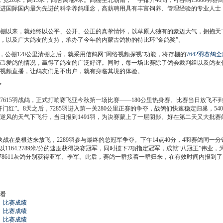
宽20米，高15米，鸽舍离地4米。鸽棚坐北朝南，一字排开46间，可容纳15000羽
进国际国内最为先进的科学养鸽理念，高薪聘用具有丰富饲养、管理经验的专业人士
来，就始终以公平、公开、公正的真挚情怀，以草原人独有的豪迈大气，拥抱天下所
，以及广大鸽友的支持，承办了今年的内蒙古鸽协的特比环“金鸽奖”。
公棚120公里清棚之后，就采用信鸽网“网络视频探视”功能，将存棚的
7642羽赛鸽
己爱鸽的情况，赢得了鸽友的广泛好评。同时，每一场比赛除了鸽会裁判组以及鸽友
视频直播，让鸽友们足不出户，就有身临其境的体验。
”
615羽战鸽，正式打响赛飞亚今秋第一场比赛——180公里热身赛。比赛当日放飞不到两
开门红”。8天之后，7285羽进入第一关280公里正赛的争夺，战鸽们快速稳定归巢，54
风的天气下飞行，当日报到1491羽，为决赛蒙上了一层阴影。好在第二天又大批赛鸽
在桑根达来放飞，2289羽参与最终的总冠军争夺。下午14点40分，4羽赛鸽同一分钟归
，以1164.2789米/分的速度获得决赛冠军，同时揽下7项指定冠军，成就“八冠王”伟
05-0778611灰鸽分别获得亚军、季军。此后，赛鸽一群接着一群归来，在有效时间内报
看
9
比赛成绩
6
比赛成绩
2
比赛成绩